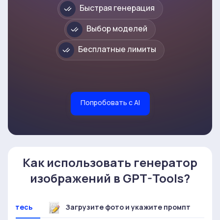
Быстрая генерация
Выбор моделей
Бесплатные лимиты
Попробовать с AI
Как использовать генератор
изображений в GPT-Tools?
ируйтесь
Загрузите фото и укажите промпт