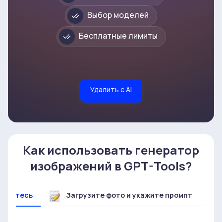
Выбор моделей
Бесплатные лимиты
Удалить с AI
Как использовать генератор
изображений в GPT-Tools?
ируйтесь
Загрузите фото и укажите промпт