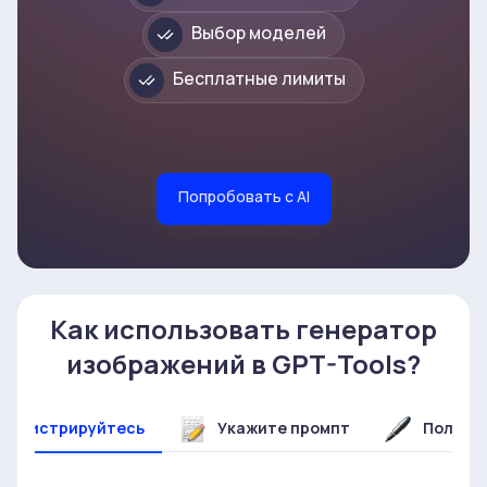
Выбор моделей
Бесплатные лимиты
Попробовать с AI
Как использовать генератор
изображений в GPT-Tools?
арегистрируйтесь
Укажите промпт
Получи