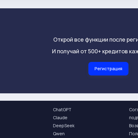
Открой все функции после рег
И получай от 500+ кредитов ка
Регистрация
ChatGPT
Сог
Claude
под
DeepSeek
Воз
Qwen
Пол