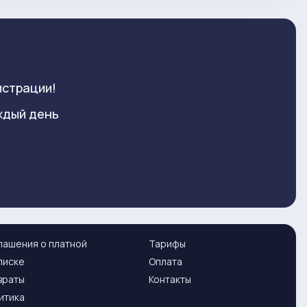
истрации!
ждый день
лашения о платной
Тарифы
писке
Оплата
враты
Контакты
итика