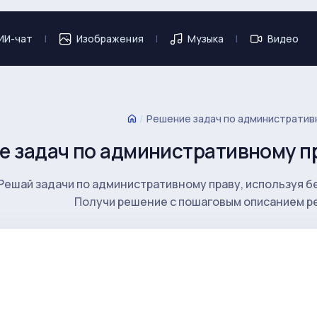
ИИ-чат
|
Изображения
|
Музыка
|
Видео
/
Решение задач по административ
е задач по административному п
Решай задачи по административному праву, используя б
Получи решение с пошаговым описанием р